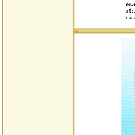
ถังแ
แข็ง
ปลอด