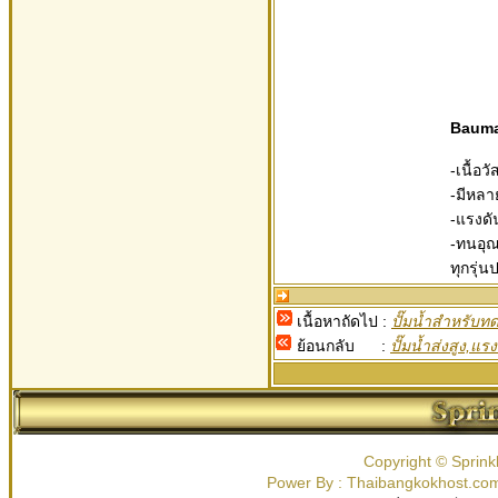
Bauma
-เนื้อ
-มีหลา
-แรงดั
-ทนอุณ
ทุกรุ่
เนื้อหาถัดไป :
ปั๊มน้ำสำหรับท
ย้อนกลับ :
ปั๊มน้ำส่งสูง,แรง
Copyright © Sprink
Power By : Thaibangkokhost.c