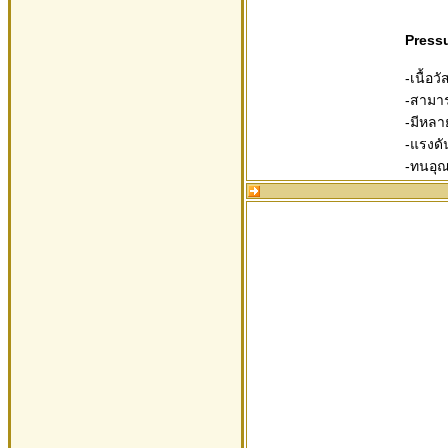
Pressu
-เนื้อ
-สามารถ
-มีหลา
-แรงดั
-ทนอุณ