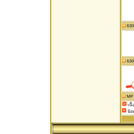
6300
6301
MP 
เนื
ย้