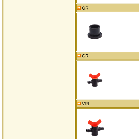
GR
GR
VRI